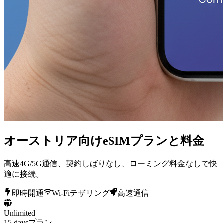
オーストリア向けeSIMプランと料金
高速4G/5G通信、契約しばりなし、ローミング料金なしで快
適に接続。
即時開通
Wi-Fiテザリング
高速通信
Unlimited
15 daysプラン