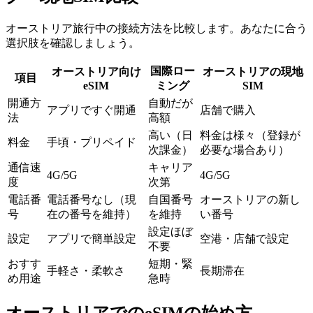
オーストリア旅行中の接続方法を比較します。あなたに合う
選択肢を確認しましょう。
国際ロー
オーストリア向け
オーストリアの現地
項目
eSIM
ミング
SIM
開通方
自動だが
アプリですぐ開通
店舗で購入
法
高額
高い（日
料金は様々（登録が
料金
手頃・プリペイド
次課金）
必要な場合あり）
通信速
キャリア
4G/5G
4G/5G
度
次第
電話番
電話番号なし（現
自国番号
オーストリアの新し
号
在の番号を維持）
を維持
い番号
設定ほぼ
設定
アプリで簡単設定
空港・店舗で設定
不要
おすす
短期・緊
手軽さ・柔軟さ
長期滞在
め用途
急時