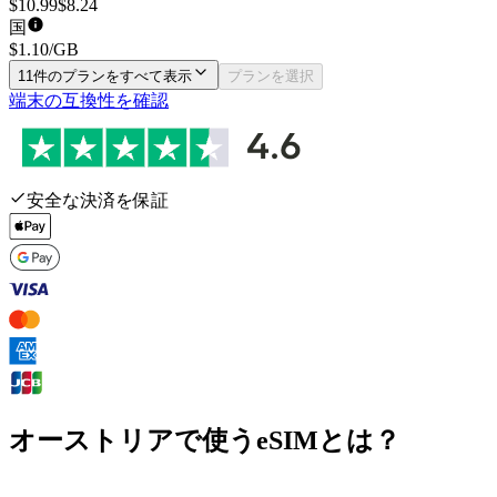
$
10.99
$
8.24
国
$
1.10
/GB
11件のプランをすべて表示
プランを選択
端末の互換性を確認
安全な決済を保証
オーストリアで使うeSIMとは？