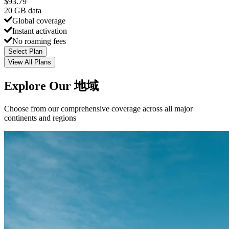
$
93.79
20 GB
data
Global coverage
Instant activation
No roaming fees
Select Plan
View All Plans
Explore Our 地域
Choose from our comprehensive coverage across all major
continents and regions