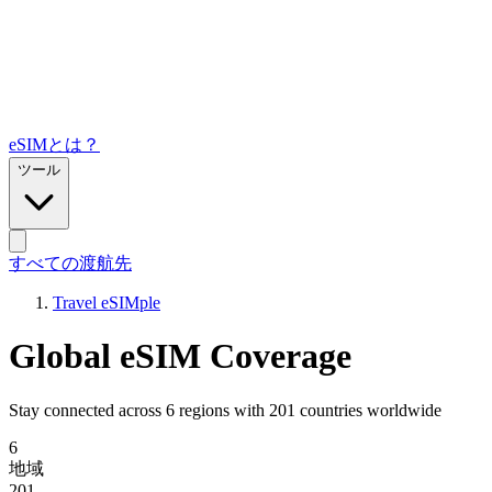
eSIMとは？
ツール
すべての渡航先
Travel eSIMple
Global eSIM Coverage
Stay connected across 6 regions with 201 countries worldwide
6
地域
201