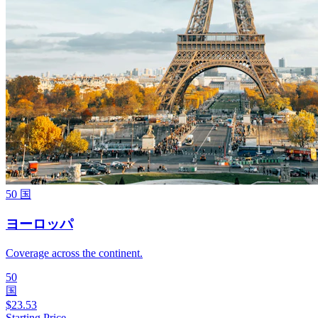
50
国
ヨーロッパ
Coverage across the continent.
50
国
$
23.53
Starting Price