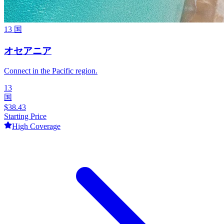
13
国
オセアニア
Connect in the Pacific region.
13
国
$
38.43
Starting Price
High
Coverage