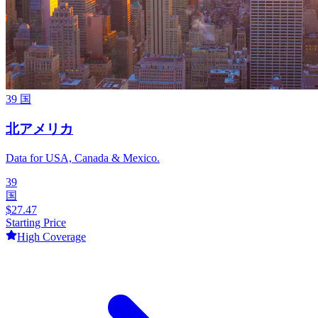
39
国
北アメリカ
Data for USA, Canada & Mexico.
39
国
$
27.47
Starting Price
High
Coverage