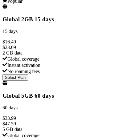
Popular
Global 2GB 15 days
15 days
$
16.49
$
23.09
2 GB
data
Global coverage
Instant activation
No roaming fees
Select Plan
Global 5GB 60 days
60 days
$
33.99
$
47.59
5 GB
data
Global coverage