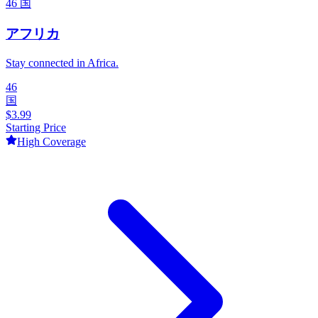
46
国
アフリカ
Stay connected in Africa.
46
国
$
3.99
Starting Price
High
Coverage