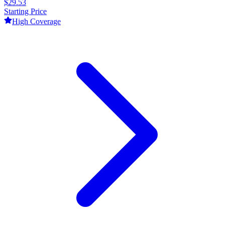
$
29.53
Starting Price
High
Coverage