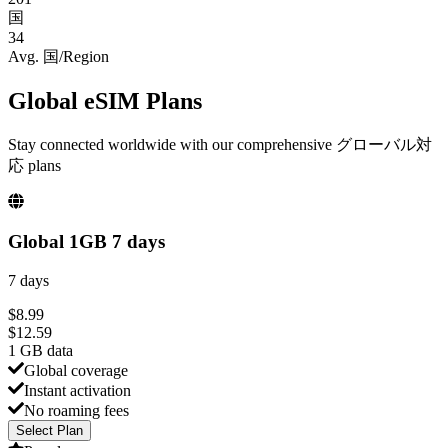
国
34
Avg. 国/Region
Global eSIM Plans
Stay connected worldwide with our comprehensive グローバル対
応 plans
Global 1GB 7 days
7 days
$
8.99
$
12.59
1 GB
data
Global coverage
Instant activation
No roaming fees
Select Plan