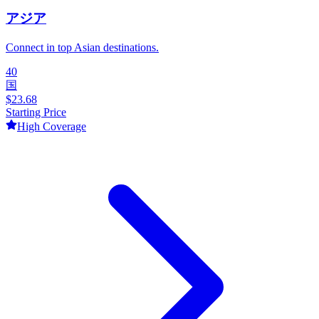
アジア
Connect in top Asian destinations.
40
国
$
23.68
Starting Price
High
Coverage