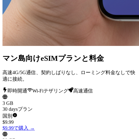
マン島向けeSIMプランと料金
高速4G/5G通信、契約しばりなし、ローミング料金なしで快
適に接続。
即時開通
Wi-Fiテザリング
高速通信
3 GB
30 daysプラン
国別
$
9.99
$9.99で購入
→