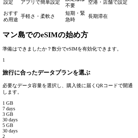
設定
アプリで簡単設定
空港・店舗で設定
不要
おすす
短期・緊
手軽さ・柔軟さ
長期滞在
め用途
急時
マン島でのeSIMの始め方
準備はできましたか？数分でeSIMを有効化できます。
1
旅行に合ったデータプランを選ぶ
必要なデータ容量を選択し、購入後に届くQRコードで開通
します。
1 GB
7 days
3 GB
30 days
5 GB
30 days
2