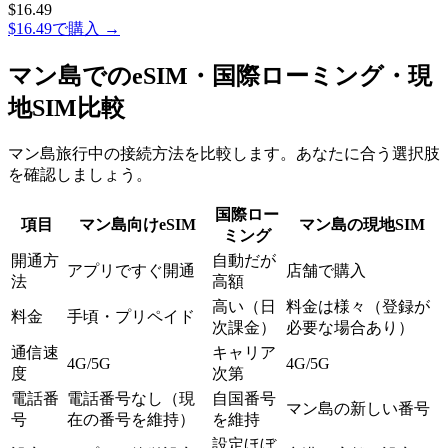
$
16.49
$16.49で購入
→
マン島でのeSIM・国際ローミング・現
地SIM比較
マン島旅行中の接続方法を比較します。あなたに合う選択肢
を確認しましょう。
国際ロー
項目
マン島向けeSIM
マン島の現地SIM
ミング
開通方
自動だが
アプリですぐ開通
店舗で購入
法
高額
高い（日
料金は様々（登録が
料金
手頃・プリペイド
次課金）
必要な場合あり）
通信速
キャリア
4G/5G
4G/5G
度
次第
電話番
電話番号なし（現
自国番号
マン島の新しい番号
号
在の番号を維持）
を維持
設定ほぼ