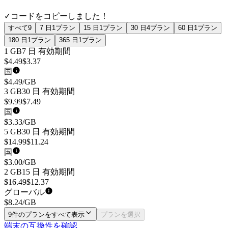
✓
コードをコピーしました！
すべて
9
7 日
1
プラン
15 日
1
プラン
30 日
4
プラン
60 日
1
プラン
180 日
1
プラン
365 日
1
プラン
1 GB
7 日
有効期間
$
4.49
$
3.37
国
$
4.49
/GB
3 GB
30 日
有効期間
$
9.99
$
7.49
国
$
3.33
/GB
5 GB
30 日
有効期間
$
14.99
$
11.24
国
$
3.00
/GB
2 GB
15 日
有効期間
$
16.49
$
12.37
グローバル
$
8.24
/GB
9件のプランをすべて表示
プランを選択
端末の互換性を確認