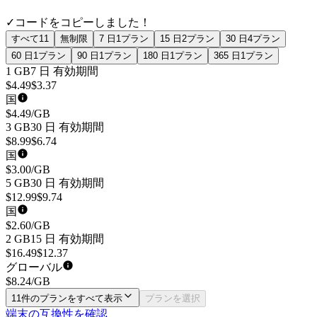
✓
コードをコピーしました！
すべて
11
無制限
7 日
1
プラン
15 日
2
プラン
30 日
4
プラン
60 日
1
プラン
90 日
1
プラン
180 日
1
プラン
365 日
1
プラン
1 GB
7 日
有効期間
$
4.49
$
3.37
国
$
4.49
/GB
3 GB
30 日
有効期間
$
8.99
$
6.74
国
$
3.00
/GB
5 GB
30 日
有効期間
$
12.99
$
9.74
国
$
2.60
/GB
2 GB
15 日
有効期間
$
16.49
$
12.37
グローバル
$
8.24
/GB
11件のプランをすべて表示
プランを選択
端末の互換性を確認