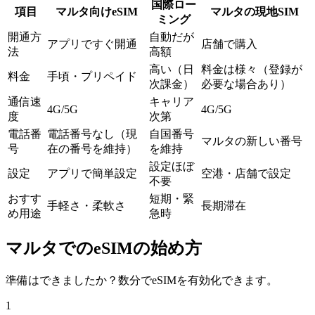
国際ロー
項目
マルタ向けeSIM
マルタの現地SIM
ミング
開通方
自動だが
アプリですぐ開通
店舗で購入
法
高額
高い（日
料金は様々（登録が
料金
手頃・プリペイド
次課金）
必要な場合あり）
通信速
キャリア
4G/5G
4G/5G
度
次第
電話番
電話番号なし（現
自国番号
マルタの新しい番号
号
在の番号を維持）
を維持
設定ほぼ
設定
アプリで簡単設定
空港・店舗で設定
不要
おすす
短期・緊
手軽さ・柔軟さ
長期滞在
め用途
急時
マルタでのeSIMの始め方
準備はできましたか？数分でeSIMを有効化できます。
1