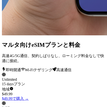
マルタ向けeSIMプランと料金
高速4G/5G通信、契約しばりなし、ローミング料金なしで快
適に接続。
即時開通
Wi-Fiテザリング
高速通信
Unlimited
15 daysプラン
地域
$
49.99
$49.99で購入
→