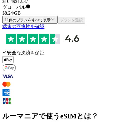
$
16.49
$
12.37
グローバル
$
8.24
/GB
11件のプランをすべて表示
プランを選択
端末の互換性を確認
安全な決済を保証
ルーマニアで使うeSIMとは？