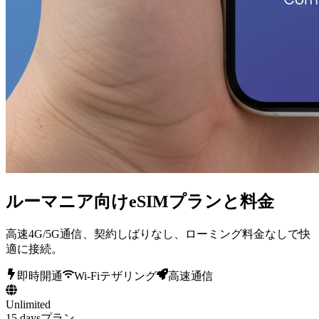
ルーマニア向けeSIMプランと料金
高速4G/5G通信、契約しばりなし、ローミング料金なしで快
適に接続。
即時開通
Wi-Fiテザリング
高速通信
Unlimited
15 daysプラン