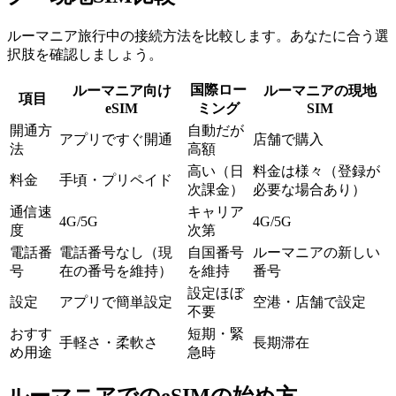
ルーマニア旅行中の接続方法を比較します。あなたに合う選
択肢を確認しましょう。
国際ロー
ルーマニア向け
ルーマニアの現地
項目
eSIM
ミング
SIM
開通方
自動だが
アプリですぐ開通
店舗で購入
法
高額
高い（日
料金は様々（登録が
料金
手頃・プリペイド
次課金）
必要な場合あり）
通信速
キャリア
4G/5G
4G/5G
度
次第
電話番
電話番号なし（現
自国番号
ルーマニアの新しい
号
在の番号を維持）
を維持
番号
設定ほぼ
設定
アプリで簡単設定
空港・店舗で設定
不要
おすす
短期・緊
手軽さ・柔軟さ
長期滞在
め用途
急時