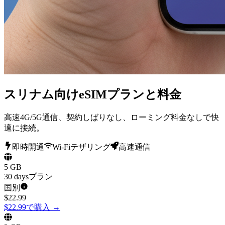
スリナム向けeSIMプランと料金
高速4G/5G通信、契約しばりなし、ローミング料金なしで快
適に接続。
即時開通
Wi-Fiテザリング
高速通信
5 GB
30 daysプラン
国別
$
22.99
$22.99で購入
→