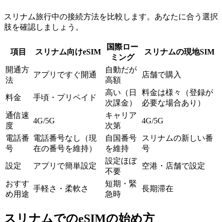
スリナム旅行中の接続方法を比較します。あなたに合う選択
肢を確認しましょう。
国際ロー
項目
スリナム向けeSIM
スリナムの現地SIM
ミング
開通方
自動だが
アプリですぐ開通
店舗で購入
法
高額
高い（日
料金は様々（登録が
料金
手頃・プリペイド
次課金）
必要な場合あり）
通信速
キャリア
4G/5G
4G/5G
度
次第
電話番
電話番号なし（現
自国番号
スリナムの新しい番
号
在の番号を維持）
を維持
号
設定ほぼ
設定
アプリで簡単設定
空港・店舗で設定
不要
おすす
短期・緊
手軽さ・柔軟さ
長期滞在
め用途
急時
スリナムでのeSIMの始め方