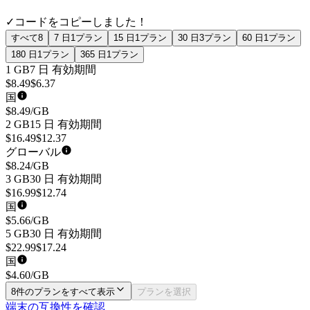
✓
コードをコピーしました！
すべて
8
7 日
1
プラン
15 日
1
プラン
30 日
3
プラン
60 日
1
プラン
180 日
1
プラン
365 日
1
プラン
1 GB
7 日
有効期間
$
8.49
$
6.37
国
$
8.49
/GB
2 GB
15 日
有効期間
$
16.49
$
12.37
グローバル
$
8.24
/GB
3 GB
30 日
有効期間
$
16.99
$
12.74
国
$
5.66
/GB
5 GB
30 日
有効期間
$
22.99
$
17.24
国
$
4.60
/GB
8件のプランをすべて表示
プランを選択
端末の互換性を確認