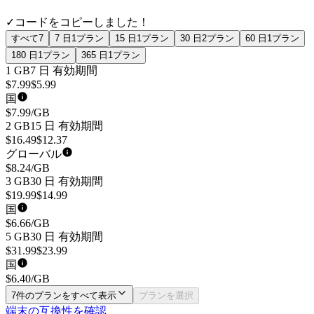
✓
コードをコピーしました！
すべて
7
7 日
1
プラン
15 日
1
プラン
30 日
2
プラン
60 日
1
プラン
180 日
1
プラン
365 日
1
プラン
1 GB
7 日
有効期間
$
7.99
$
5.99
国
$
7.99
/GB
2 GB
15 日
有効期間
$
16.49
$
12.37
グローバル
$
8.24
/GB
3 GB
30 日
有効期間
$
19.99
$
14.99
国
$
6.66
/GB
5 GB
30 日
有効期間
$
31.99
$
23.99
国
$
6.40
/GB
7件のプランをすべて表示
プランを選択
端末の互換性を確認