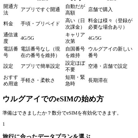
開通方
自動だが
アプリですぐ開通
店舗で購入
法
高額
高い（日
料金は様々（登録が
料金
手頃・プリペイド
次課金）
必要な場合あり）
通信速
キャリア
4G/5G
4G/5G
度
次第
電話番
電話番号なし（現
自国番号
ウルグアイの新しい
号
在の番号を維持）
を維持
番号
設定ほぼ
設定
アプリで簡単設定
空港・店舗で設定
不要
おすす
短期・緊
手軽さ・柔軟さ
長期滞在
め用途
急時
ウルグアイでのeSIMの始め方
準備はできましたか？数分でeSIMを有効化できます。
1
旅行に合ったデータプランを選ぶ