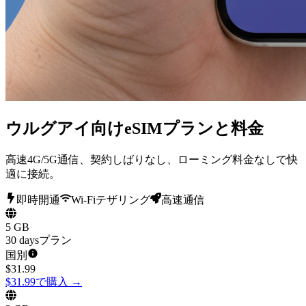
ウルグアイ向けeSIMプランと料金
高速4G/5G通信、契約しばりなし、ローミング料金なしで快
適に接続。
即時開通
Wi-Fiテザリング
高速通信
5 GB
30 daysプラン
国別
$
31.99
$31.99で購入
→