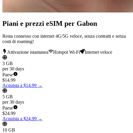
Piani e prezzi eSIM per Gabon
Resta connesso con internet 4G/5G veloce, senza contratti e senza
costi di roaming!
Attivazione istantanea
Hotspot Wi-Fi
Internet veloce
3 GB
per 30 days
Paese
$
14.99
Acquista a $14.99
→
5 GB
per 30 days
Paese
$
24.99
Acquista a $24.99
→
10 GB