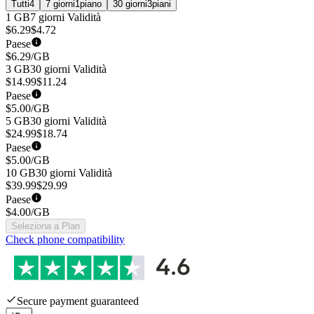
Tutti
4
7 giorni
1
piano
30 giorni
3
piani
1 GB
7 giorni
Validità
$
6.29
$
4.72
Paese
$
6.29
/GB
3 GB
30 giorni
Validità
$
14.99
$
11.24
Paese
$
5.00
/GB
5 GB
30 giorni
Validità
$
24.99
$
18.74
Paese
$
5.00
/GB
10 GB
30 giorni
Validità
$
39.99
$
29.99
Paese
$
4.00
/GB
Seleziona a Plan
Check phone compatibility
Secure payment guaranteed