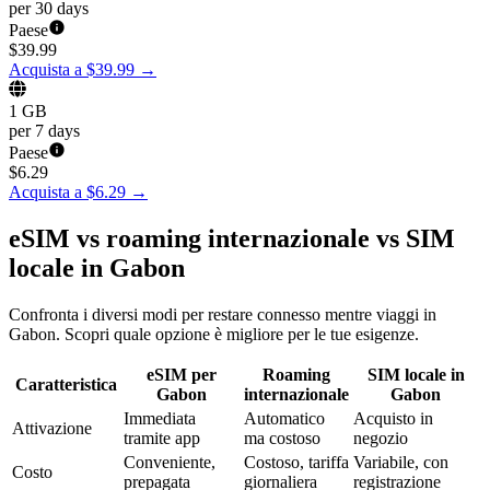
per 30 days
Paese
$
39.99
Acquista a $39.99
→
1 GB
per 7 days
Paese
$
6.29
Acquista a $6.29
→
eSIM vs roaming internazionale vs SIM
locale in Gabon
Confronta i diversi modi per restare connesso mentre viaggi in
Gabon. Scopri quale opzione è migliore per le tue esigenze.
eSIM per
Roaming
SIM locale in
Caratteristica
Gabon
internazionale
Gabon
Immediata
Automatico
Acquisto in
Attivazione
tramite app
ma costoso
negozio
Conveniente,
Costoso, tariffa
Variabile, con
Costo
prepagata
giornaliera
registrazione