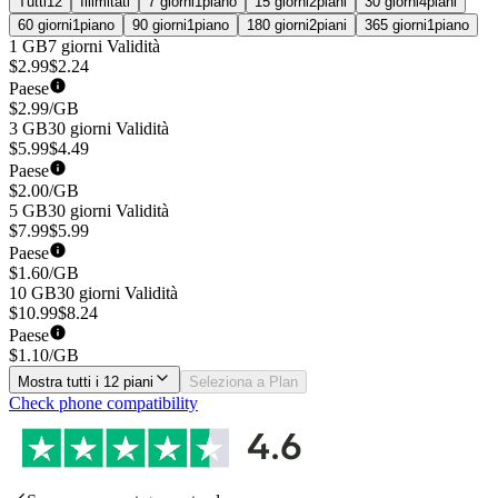
Tutti
12
Illimitati
7 giorni
1
piano
15 giorni
2
piani
30 giorni
4
piani
60 giorni
1
piano
90 giorni
1
piano
180 giorni
2
piani
365 giorni
1
piano
1 GB
7 giorni
Validità
$
2.99
$
2.24
Paese
$
2.99
/GB
3 GB
30 giorni
Validità
$
5.99
$
4.49
Paese
$
2.00
/GB
5 GB
30 giorni
Validità
$
7.99
$
5.99
Paese
$
1.60
/GB
10 GB
30 giorni
Validità
$
10.99
$
8.24
Paese
$
1.10
/GB
Mostra tutti i 12 piani
Seleziona a Plan
Check phone compatibility