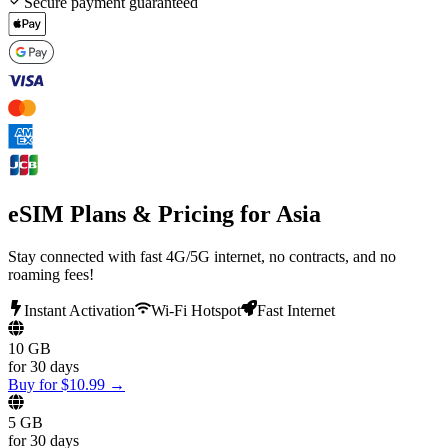
Secure payment guaranteed
eSIM Plans & Pricing for
Asia
Stay connected with fast 4G/5G internet, no contracts, and no
roaming fees!
Instant Activation
Wi-Fi Hotspot
Fast Internet
10 GB
for
30 days
Buy for
$
10.99
→
5 GB
for
30 days