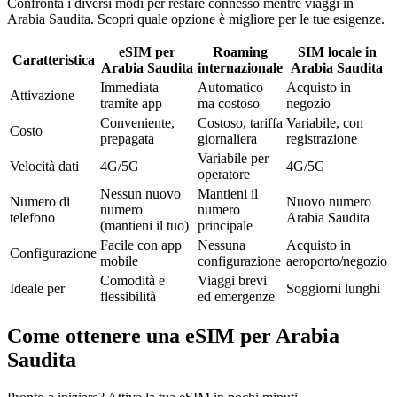
Confronta i diversi modi per restare connesso mentre viaggi in
Arabia Saudita. Scopri quale opzione è migliore per le tue esigenze.
eSIM per
Roaming
SIM locale in
Caratteristica
Arabia Saudita
internazionale
Arabia Saudita
Immediata
Automatico
Acquisto in
Attivazione
tramite app
ma costoso
negozio
Conveniente,
Costoso, tariffa
Variabile, con
Costo
prepagata
giornaliera
registrazione
Variabile per
Velocità dati
4G/5G
4G/5G
operatore
Nessun nuovo
Mantieni il
Numero di
Nuovo numero
numero
numero
telefono
Arabia Saudita
(mantieni il tuo)
principale
Facile con app
Nessuna
Acquisto in
Configurazione
mobile
configurazione
aeroporto/negozio
Comodità e
Viaggi brevi
Ideale per
Soggiorni lunghi
flessibilità
ed emergenze
Come ottenere una eSIM per Arabia
Saudita