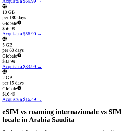
Acquista a $66.99
→
10 GB
per 180 days
Globale
$
56.99
Acquista a $56.99
→
5 GB
per 60 days
Globale
$
33.99
Acquista a $33.99
→
2 GB
per 15 days
Globale
$
16.49
Acquista a $16.49
→
eSIM vs roaming internazionale vs SIM
locale in Arabia Saudita