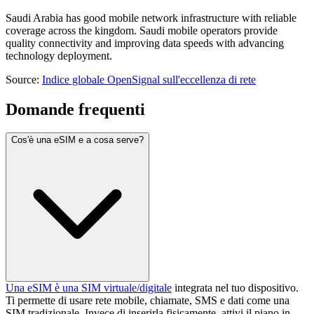
Saudi Arabia has good mobile network infrastructure with reliable
coverage across the kingdom. Saudi mobile operators provide
quality connectivity and improving data speeds with advancing
technology deployment.
Source
:
Indice globale OpenSignal sull'eccellenza di rete
Domande frequenti
Cos'è una eSIM e a cosa serve?
Una eSIM è una SIM virtuale/digitale
integrata nel tuo dispositivo.
Ti permette di usare rete mobile, chiamate, SMS e dati come una
SIM tradizionale. Invece di inserirla fisicamente, attivi il piano in