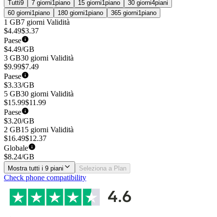
Tutti
9
7 giorni
1
piano
15 giorni
1
piano
30 giorni
4
piani
60 giorni
1
piano
180 giorni
1
piano
365 giorni
1
piano
1 GB
7 giorni
Validità
$
4.49
$
3.37
Paese
$
4.49
/GB
3 GB
30 giorni
Validità
$
9.99
$
7.49
Paese
$
3.33
/GB
5 GB
30 giorni
Validità
$
15.99
$
11.99
Paese
$
3.20
/GB
2 GB
15 giorni
Validità
$
16.49
$
12.37
Globale
$
8.24
/GB
Mostra tutti i 9 piani
Seleziona a Plan
Check phone compatibility