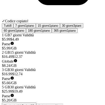
✓
Codice copiato!
Tutti
8
7 giorni
1
piano
15 giorni
1
piano
30 giorni
3
piani
60 giorni
1
piano
180 giorni
1
piano
365 giorni
1
piano
1 GB
7 giorni
Validità
$
5.99
$
4.49
Paese
$
5.99
/GB
2 GB
15 giorni
Validità
$
16.49
$
12.37
Globale
$
8.24
/GB
3 GB
30 giorni
Validità
$
16.99
$
12.74
Paese
$
5.66
/GB
5 GB
30 giorni
Validità
$
25.99
$
19.49
Paese
$
5.20
/GB