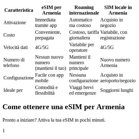
eSIM per
Roaming
SIM locale in
Caratteristica
Armenia
internazionale
Armenia
Immediata
Automatico
Acquisto in
Attivazione
tramite app
ma costoso
negozio
Conveniente,
Costoso, tariffa
Variabile, con
Costo
prepagata
giornaliera
registrazione
Variabile per
Velocità dati
4G/5G
4G/5G
operatore
Nessun nuovo
Mantieni il
Numero di
Nuovo numero
numero
numero
telefono
Armenia
(mantieni il tuo)
principale
Facile con app
Nessuna
Acquisto in
Configurazione
mobile
configurazione
aeroporto/negozio
Comodità e
Viaggi brevi
Ideale per
Soggiorni lunghi
flessibilità
ed emergenze
Come ottenere una eSIM per Armenia
Pronto a iniziare? Attiva la tua eSIM in pochi minuti.
1