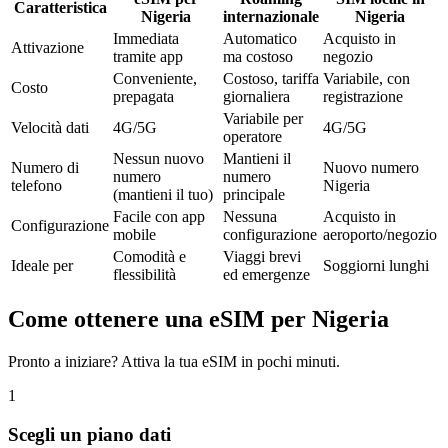
Caratteristica
Nigeria
internazionale
Nigeria
Immediata
Automatico
Acquisto in
Attivazione
tramite app
ma costoso
negozio
Conveniente,
Costoso, tariffa
Variabile, con
Costo
prepagata
giornaliera
registrazione
Variabile per
Velocità dati
4G/5G
4G/5G
operatore
Nessun nuovo
Mantieni il
Numero di
Nuovo numero
numero
numero
telefono
Nigeria
(mantieni il tuo)
principale
Facile con app
Nessuna
Acquisto in
Configurazione
mobile
configurazione
aeroporto/negozio
Comodità e
Viaggi brevi
Ideale per
Soggiorni lunghi
flessibilità
ed emergenze
Come ottenere una eSIM per Nigeria
Pronto a iniziare? Attiva la tua eSIM in pochi minuti.
1
Scegli un piano dati