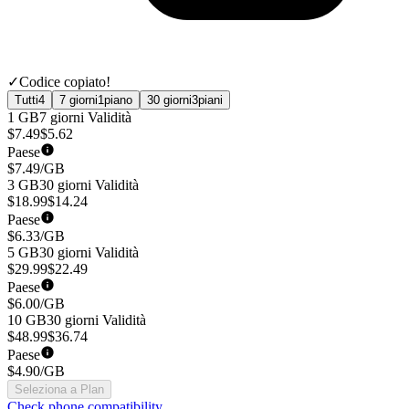
✓
Codice copiato!
Tutti
4
7 giorni
1
piano
30 giorni
3
piani
1 GB
7 giorni
Validità
$
7.49
$
5.62
Paese
$
7.49
/GB
3 GB
30 giorni
Validità
$
18.99
$
14.24
Paese
$
6.33
/GB
5 GB
30 giorni
Validità
$
29.99
$
22.49
Paese
$
6.00
/GB
10 GB
30 giorni
Validità
$
48.99
$
36.74
Paese
$
4.90
/GB
Seleziona a Plan
Check phone compatibility