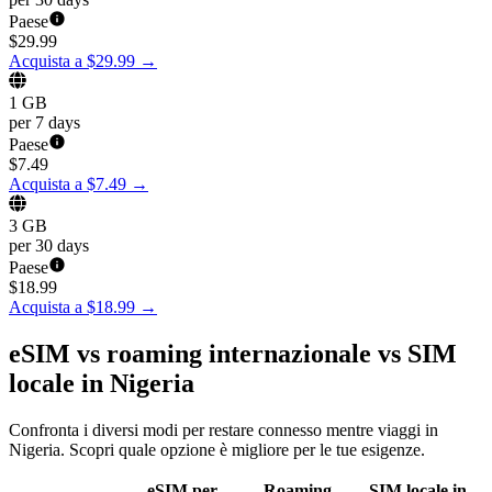
Paese
$
29.99
Acquista a $29.99
→
1 GB
per 7 days
Paese
$
7.49
Acquista a $7.49
→
3 GB
per 30 days
Paese
$
18.99
Acquista a $18.99
→
eSIM vs roaming internazionale vs SIM
locale in Nigeria
Confronta i diversi modi per restare connesso mentre viaggi in
Nigeria. Scopri quale opzione è migliore per le tue esigenze.
eSIM per
Roaming
SIM locale in