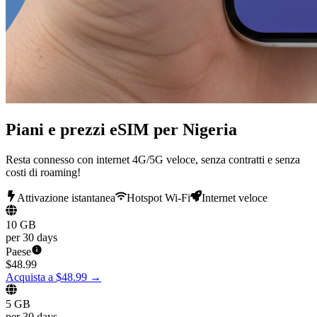
Piani e prezzi eSIM per Nigeria
Resta connesso con internet 4G/5G veloce, senza contratti e senza
costi di roaming!
Attivazione istantanea
Hotspot Wi-Fi
Internet veloce
10 GB
per 30 days
Paese
$
48.99
Acquista a $48.99
→
5 GB
per 30 days