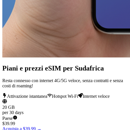
Piani e prezzi eSIM per Sudafrica
Resta connesso con internet 4G/5G veloce, senza contratti e senza
costi di roaming!
Attivazione istantanea
Hotspot Wi-Fi
Internet veloce
20 GB
per 30 days
Paese
$
39.99
Acquista a $39.99
→