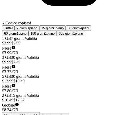
✓
Codice copiato!
Tutti
9
7 giorni
1
piano
15 giorni
1
piano
30 giorni
4
piani
60 giorni
1
piano
180 giorni
1
piano
365 giorni
1
piano
1 GB
7 giorni
Validità
$
3.99
$
2.99
Paese
$
3.99
/GB
3 GB
30 giorni
Validità
$
9.99
$
7.49
Paese
$
3.33
/GB
5 GB
30 giorni
Validità
$
13.99
$
10.49
Paese
$
2.80
/GB
2 GB
15 giorni
Validità
$
16.49
$
12.37
Globale
$
8.24
/GB