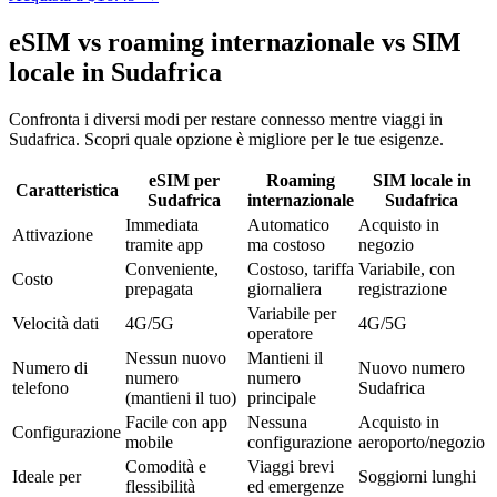
eSIM vs roaming internazionale vs SIM
locale in Sudafrica
Confronta i diversi modi per restare connesso mentre viaggi in
Sudafrica. Scopri quale opzione è migliore per le tue esigenze.
eSIM per
Roaming
SIM locale in
Caratteristica
Sudafrica
internazionale
Sudafrica
Immediata
Automatico
Acquisto in
Attivazione
tramite app
ma costoso
negozio
Conveniente,
Costoso, tariffa
Variabile, con
Costo
prepagata
giornaliera
registrazione
Variabile per
Velocità dati
4G/5G
4G/5G
operatore
Nessun nuovo
Mantieni il
Numero di
Nuovo numero
numero
numero
telefono
Sudafrica
(mantieni il tuo)
principale
Facile con app
Nessuna
Acquisto in
Configurazione
mobile
configurazione
aeroporto/negozio
Comodità e
Viaggi brevi
Ideale per
Soggiorni lunghi
flessibilità
ed emergenze