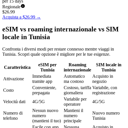
per 15 days
Regionale
$
26.99
Acquista a $26.99
→
eSIM vs roaming internazionale vs SIM
locale in Tunisia
Confronta i diversi modi per restare connesso mentre viaggi in
Tunisia. Scopri quale opzione è migliore per le tue esigenze.
eSIM per
Roaming
SIM locale in
Caratteristica
Tunisia
internazionale
Tunisia
Immediata
Automatico
Acquisto in
Attivazione
tramite app
ma costoso
negozio
Conveniente,
Costoso, tariffa
Variabile, con
Costo
prepagata
giornaliera
registrazione
Variabile per
Velocità dati
4G/5G
4G/5G
operatore
Nessun nuovo
Mantieni il
Numero di
Nuovo numero
numero
numero
telefono
Tunisia
(mantieni il tuo)
principale
Facile con app
Nessuna
Acquisto in