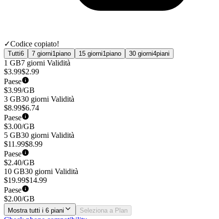
✓
Codice copiato!
Tutti
6
7 giorni
1
piano
15 giorni
1
piano
30 giorni
4
piani
1 GB
7 giorni
Validità
$
3.99
$
2.99
Paese
$
3.99
/GB
3 GB
30 giorni
Validità
$
8.99
$
6.74
Paese
$
3.00
/GB
5 GB
30 giorni
Validità
$
11.99
$
8.99
Paese
$
2.40
/GB
10 GB
30 giorni
Validità
$
19.99
$
14.99
Paese
$
2.00
/GB
Mostra tutti i 6 piani
Seleziona a Plan