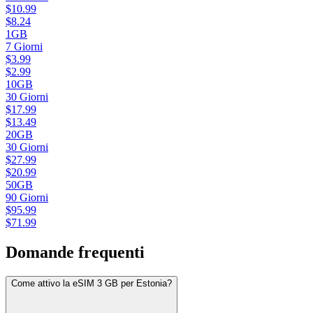
$
10.99
$
8.24
1GB
7
Giorni
$
3.99
$
2.99
10GB
30
Giorni
$
17.99
$
13.49
20GB
30
Giorni
$
27.99
$
20.99
50GB
90
Giorni
$
95.99
$
71.99
Domande frequenti
Come attivo la eSIM 3 GB per Estonia?