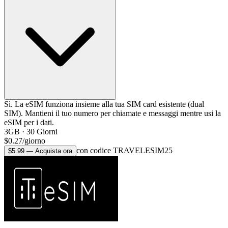
Sì. La eSIM funziona insieme alla tua SIM card esistente (dual
SIM). Mantieni il tuo numero per chiamate e messaggi mentre usi la
eSIM per i dati.
3GB
·
30
Giorni
$
0.27
/
giorno
con codice TRAVELESIM25
$
5.99
—
Acquista ora