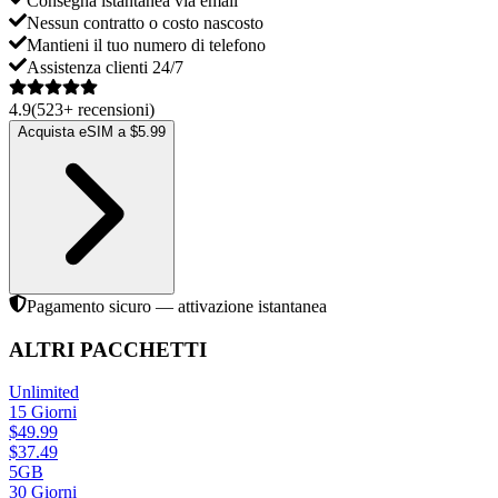
Consegna istantanea via email
Nessun contratto o costo nascosto
Mantieni il tuo numero di telefono
Assistenza clienti 24/7
4.9
(
523
+
recensioni
)
Acquista eSIM a $5.99
Pagamento sicuro — attivazione istantanea
ALTRI PACCHETTI
Unlimited
15
Giorni
$
49.99
$
37.49
5GB
30
Giorni