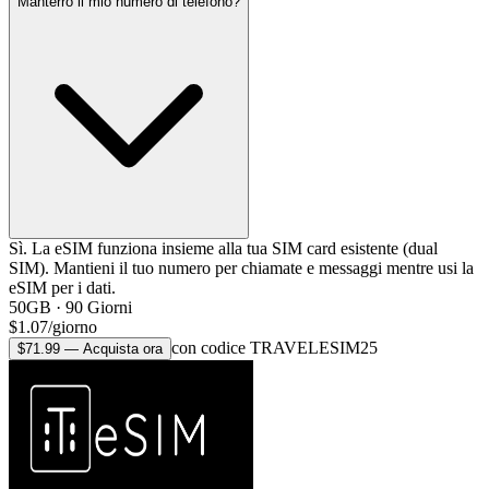
Manterrò il mio numero di telefono?
Sì. La eSIM funziona insieme alla tua SIM card esistente (dual
SIM). Mantieni il tuo numero per chiamate e messaggi mentre usi la
eSIM per i dati.
50GB
·
90
Giorni
$
1.07
/
giorno
con codice TRAVELESIM25
$
71.99
—
Acquista ora