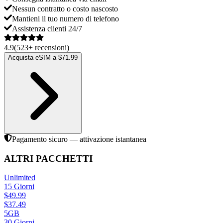
Nessun contratto o costo nascosto
Mantieni il tuo numero di telefono
Assistenza clienti 24/7
4.9
(
523
+
recensioni
)
Acquista eSIM a $71.99
Pagamento sicuro — attivazione istantanea
ALTRI PACCHETTI
Unlimited
15
Giorni
$
49.99
$
37.49
5GB
30
Giorni