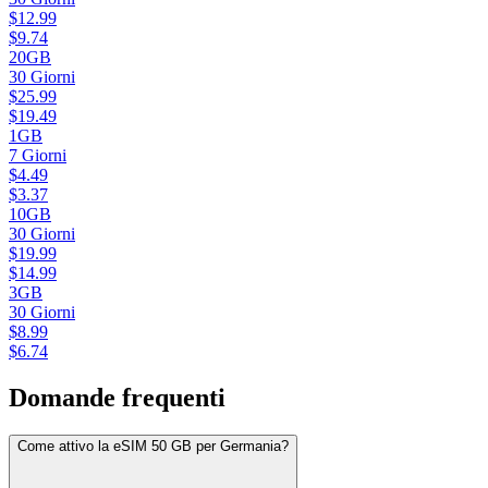
$
12.99
$
9.74
20GB
30
Giorni
$
25.99
$
19.49
1GB
7
Giorni
$
4.49
$
3.37
10GB
30
Giorni
$
19.99
$
14.99
3GB
30
Giorni
$
8.99
$
6.74
Domande frequenti
Come attivo la eSIM 50 GB per Germania?