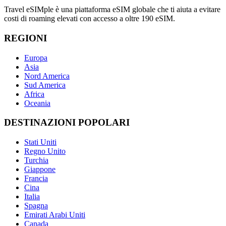
Travel eSIMple è una piattaforma eSIM globale che ti aiuta a evitare
costi di roaming elevati con accesso a oltre 190 eSIM.
REGIONI
Europa
Asia
Nord America
Sud America
Africa
Oceania
DESTINAZIONI POPOLARI
Stati Uniti
Regno Unito
Turchia
Giappone
Francia
Cina
Italia
Spagna
Emirati Arabi Uniti
Canada