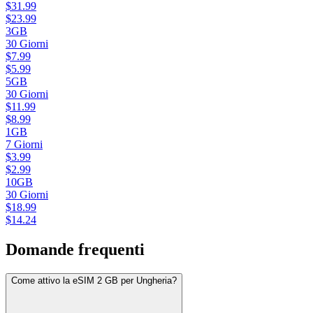
$
31.99
$
23.99
3GB
30
Giorni
$
7.99
$
5.99
5GB
30
Giorni
$
11.99
$
8.99
1GB
7
Giorni
$
3.99
$
2.99
10GB
30
Giorni
$
18.99
$
14.24
Domande frequenti
Come attivo la eSIM 2 GB per Ungheria?