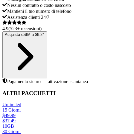
Nessun contratto o costo nascosto
Mantieni il tuo numero di telefono
Assistenza clienti 24/7
4.9
(
523
+
recensioni
)
Acquista eSIM a $8.24
Pagamento sicuro — attivazione istantanea
ALTRI PACCHETTI
Unlimited
15
Giorni
$
49.99
$
37.49
10GB
30
Giorni