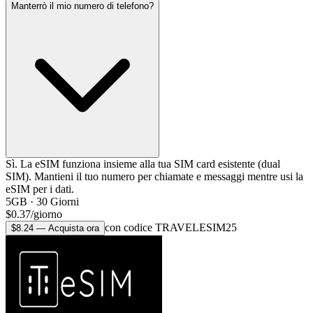
Manterrò il mio numero di telefono?
Sì. La eSIM funziona insieme alla tua SIM card esistente (dual
SIM). Mantieni il tuo numero per chiamate e messaggi mentre usi la
eSIM per i dati.
5GB
·
30
Giorni
$
0.37
/
giorno
con codice TRAVELESIM25
$
8.24
—
Acquista ora