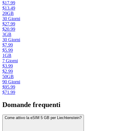
$
17.99
$
13.49
20GB
30
Giorni
$
27.99
$
20.99
3GB
30
Giorni
$
7.99
$
5.99
1GB
7
Giorni
$
3.99
$
2.99
50GB
90
Giorni
$
95.99
$
71.99
Domande frequenti
Come attivo la eSIM 5 GB per Liechtenstein?