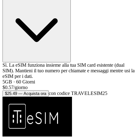
Sì. La eSIM funziona insieme alla tua SIM card esistente (dual
SIM). Mantieni il tuo numero per chiamate e messaggi mentre usi la
eSIM per i dati.
5GB
·
60
Giorni
$
0.57
/
giorno
con codice TRAVELESIM25
$
25.49
—
Acquista ora