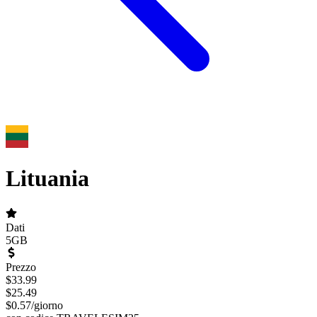
Lituania
Dati
5GB
Prezzo
$
33.99
$
25.49
$
0.57
/
giorno