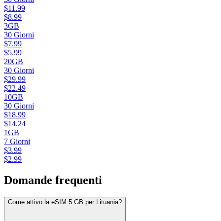
$
11.99
$
8.99
3GB
30
Giorni
$
7.99
$
5.99
20GB
30
Giorni
$
29.99
$
22.49
10GB
30
Giorni
$
18.99
$
14.24
1GB
7
Giorni
$
3.99
$
2.99
Domande frequenti
Come attivo la eSIM 5 GB per Lituania?