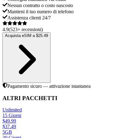
Nessun contratto o costo nascosto
Mantieni il tuo numero di telefono
Assistenza clienti 24/7
4.9
(
523
+
recensioni
)
Acquista eSIM a $25.49
Pagamento sicuro — attivazione istantanea
ALTRI PACCHETTI
Unlimited
15
Giorni
$
49.99
$
37.49
5GB
30
Giorni