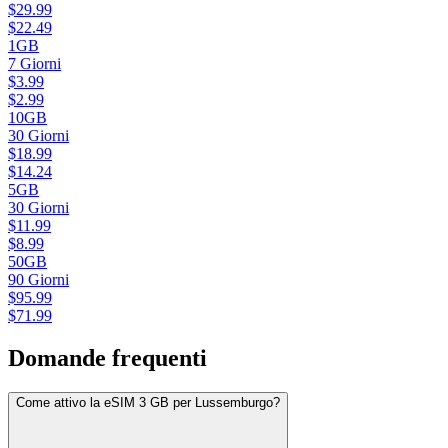
$
29.99
$
22.49
1GB
7
Giorni
$
3.99
$
2.99
10GB
30
Giorni
$
18.99
$
14.24
5GB
30
Giorni
$
11.99
$
8.99
50GB
90
Giorni
$
95.99
$
71.99
Domande frequenti
Come attivo la eSIM 3 GB per Lussemburgo?