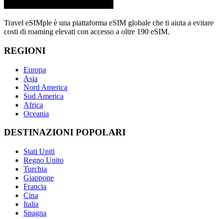
Travel eSIMple è una piattaforma eSIM globale che ti aiuta a evitare
costi di roaming elevati con accesso a oltre 190 eSIM.
REGIONI
Europa
Asia
Nord America
Sud America
Africa
Oceania
DESTINAZIONI POPOLARI
Stati Uniti
Regno Unito
Turchia
Giappone
Francia
Cina
Italia
Spagna