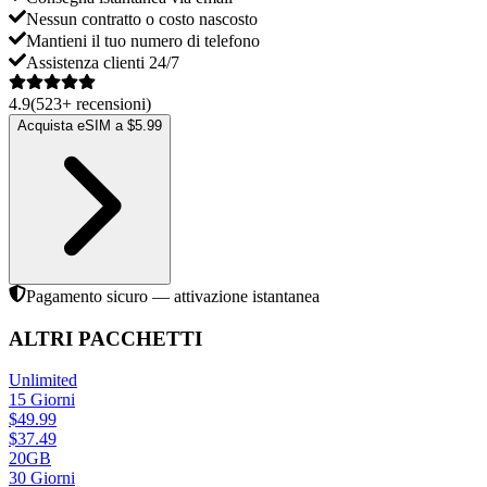
Nessun contratto o costo nascosto
Mantieni il tuo numero di telefono
Assistenza clienti 24/7
4.9
(
523
+
recensioni
)
Acquista eSIM a $5.99
Pagamento sicuro — attivazione istantanea
ALTRI PACCHETTI
Unlimited
15
Giorni
$
49.99
$
37.49
20GB
30
Giorni