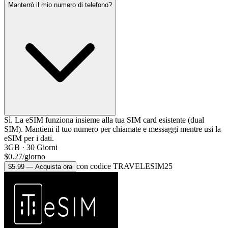
Manterrò il mio numero di telefono?
Sì. La eSIM funziona insieme alla tua SIM card esistente (dual
SIM). Mantieni il tuo numero per chiamate e messaggi mentre usi la
eSIM per i dati.
3GB
·
30
Giorni
$
0.27
/
giorno
con codice TRAVELESIM25
$
5.99
—
Acquista ora