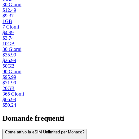
30
Giorni
$
12.49
$
9.37
1GB
7
Giorni
$
4.99
$
3.74
10GB
30
Giorni
$
35.99
$
26.99
50GB
90
Giorni
$
95.99
$
71.99
20GB
365
Giorni
$
66.99
$
50.24
Domande frequenti
Come attivo la eSIM Unlimited per Monaco?