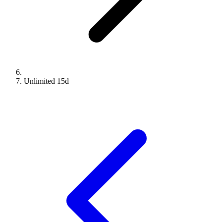
Unlimited
15
d