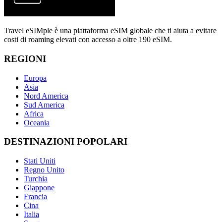
Travel eSIMple è una piattaforma eSIM globale che ti aiuta a evitare
costi di roaming elevati con accesso a oltre 190 eSIM.
REGIONI
Europa
Asia
Nord America
Sud America
Africa
Oceania
DESTINAZIONI POPOLARI
Stati Uniti
Regno Unito
Turchia
Giappone
Francia
Cina
Italia