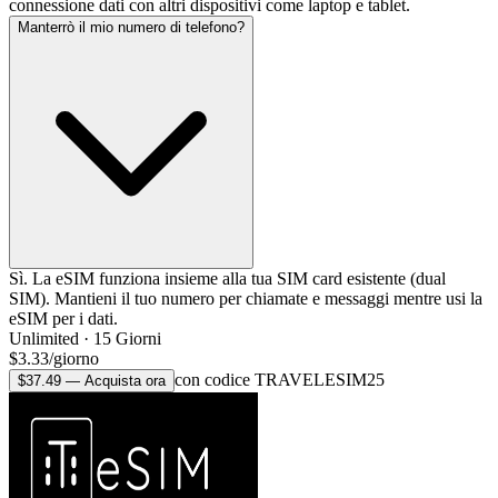
connessione dati con altri dispositivi come laptop e tablet.
Manterrò il mio numero di telefono?
Sì. La eSIM funziona insieme alla tua SIM card esistente (dual
SIM). Mantieni il tuo numero per chiamate e messaggi mentre usi la
eSIM per i dati.
Unlimited
·
15
Giorni
$
3.33
/
giorno
con codice TRAVELESIM25
$
37.49
—
Acquista ora