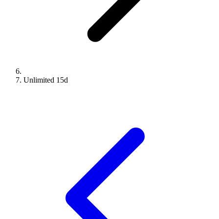
Unlimited
15
d