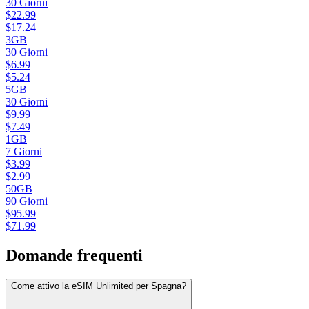
30
Giorni
$
22.99
$
17.24
3GB
30
Giorni
$
6.99
$
5.24
5GB
30
Giorni
$
9.99
$
7.49
1GB
7
Giorni
$
3.99
$
2.99
50GB
90
Giorni
$
95.99
$
71.99
Domande frequenti
Come attivo la eSIM Unlimited per Spagna?