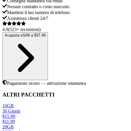
Consegna istantanea via email
Nessun contratto o costo nascosto
Mantieni il tuo numero di telefono
Assistenza clienti 24/7
4.9
(
523
+
recensioni
)
Acquista eSIM a $37.49
Pagamento sicuro — attivazione istantanea
ALTRI PACCHETTI
10GB
30
Giorni
$
15.99
$
11.99
20GB