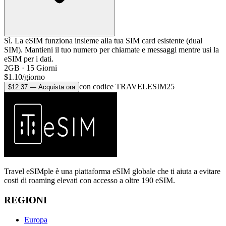
Sì. La eSIM funziona insieme alla tua SIM card esistente (dual
SIM). Mantieni il tuo numero per chiamate e messaggi mentre usi la
eSIM per i dati.
2GB
·
15
Giorni
$
1.10
/
giorno
con codice TRAVELESIM25
$
12.37
—
Acquista ora
Travel eSIMple è una piattaforma eSIM globale che ti aiuta a evitare
costi di roaming elevati con accesso a oltre 190 eSIM.
REGIONI
Europa