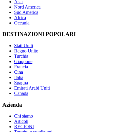
Asia
Nord America
Sud America
Africa
Oceania
DESTINAZIONI POPOLARI
Stati Uniti
Regno Unito
Turchia
Giappone
Francia
Cina
Italia
Spagna
Emirati Arabi Uniti
Canada
Azienda
Chi siamo
Articoli
REGIONI
Termini e condizioni