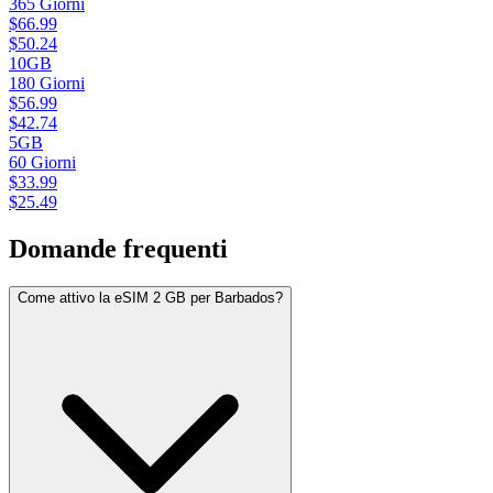
365
Giorni
$
66.99
$
50.24
10GB
180
Giorni
$
56.99
$
42.74
5GB
60
Giorni
$
33.99
$
25.49
Domande frequenti
Come attivo la eSIM 2 GB per Barbados?