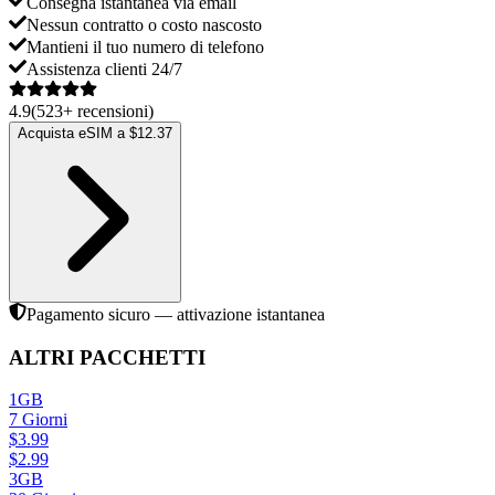
Consegna istantanea via email
Nessun contratto o costo nascosto
Mantieni il tuo numero di telefono
Assistenza clienti 24/7
4.9
(
523
+
recensioni
)
Acquista eSIM a $12.37
Pagamento sicuro — attivazione istantanea
ALTRI PACCHETTI
1GB
7
Giorni
$
3.99
$
2.99
3GB