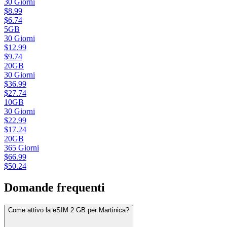
30
Giorni
$
8.99
$
6.74
5GB
30
Giorni
$
12.99
$
9.74
20GB
30
Giorni
$
36.99
$
27.74
10GB
30
Giorni
$
22.99
$
17.24
20GB
365
Giorni
$
66.99
$
50.24
Domande frequenti
Come attivo la eSIM 2 GB per Martinica?