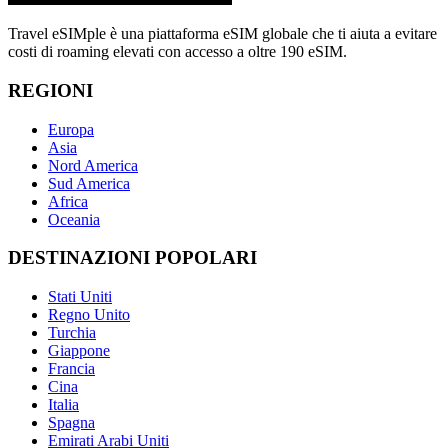
Travel eSIMple è una piattaforma eSIM globale che ti aiuta a evitare
costi di roaming elevati con accesso a oltre 190 eSIM.
REGIONI
Europa
Asia
Nord America
Sud America
Africa
Oceania
DESTINAZIONI POPOLARI
Stati Uniti
Regno Unito
Turchia
Giappone
Francia
Cina
Italia
Spagna
Emirati Arabi Uniti