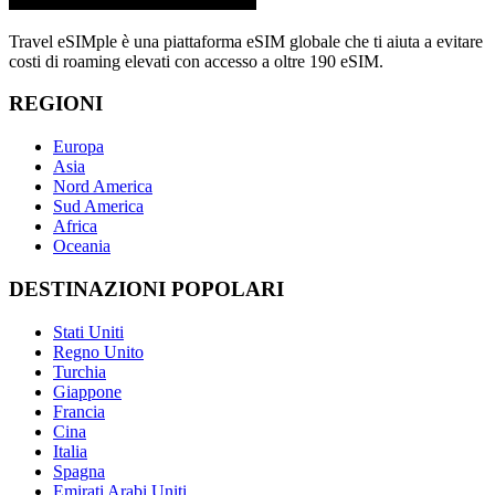
Travel eSIMple è una piattaforma eSIM globale che ti aiuta a evitare
costi di roaming elevati con accesso a oltre 190 eSIM.
REGIONI
Europa
Asia
Nord America
Sud America
Africa
Oceania
DESTINAZIONI POPOLARI
Stati Uniti
Regno Unito
Turchia
Giappone
Francia
Cina
Italia
Spagna
Emirati Arabi Uniti