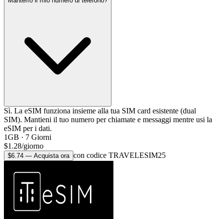
Manterrò il mio numero di telefono?
Sì. La eSIM funziona insieme alla tua SIM card esistente (dual
SIM). Mantieni il tuo numero per chiamate e messaggi mentre usi la
eSIM per i dati.
1GB
·
7
Giorni
$
1.28
/
giorno
con codice TRAVELESIM25
$
6.74
—
Acquista ora