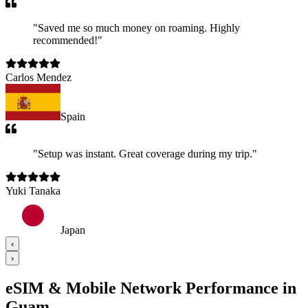
"
Saved me so much money on roaming. Highly
recommended!
"
Carlos Mendez
Spain
"
Setup was instant. Great coverage during my trip.
"
Yuki Tanaka
Japan
‹
›
eSIM & Mobile Network Performance in
Guam