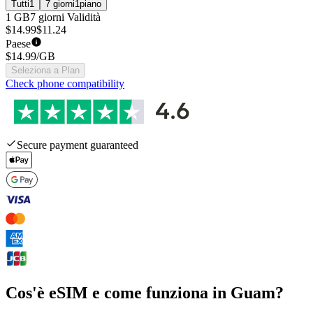
Tutti
1
7 giorni
1
piano
1 GB
7 giorni
Validità
$
14.99
$
11.24
Paese
$
14.99
/GB
Seleziona a Plan
Check phone compatibility
Secure payment guaranteed
Cos'è eSIM e come funziona in Guam?