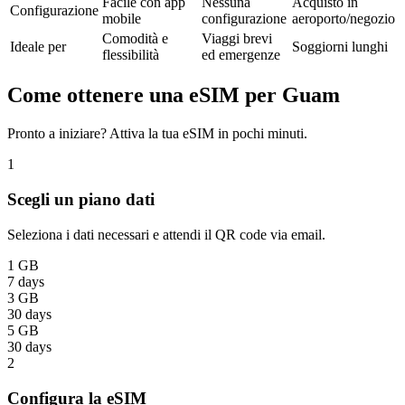
Facile con app
Nessuna
Acquisto in
Configurazione
mobile
configurazione
aeroporto/negozio
Comodità e
Viaggi brevi
Ideale per
Soggiorni lunghi
flessibilità
ed emergenze
Come ottenere una eSIM per Guam
Pronto a iniziare? Attiva la tua eSIM in pochi minuti.
1
Scegli un piano dati
Seleziona i dati necessari e attendi il QR code via email.
1 GB
7 days
3 GB
30 days
5 GB
30 days
2
Configura la eSIM