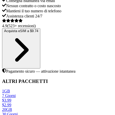
Consegna istantanea via email
Nessun contratto o costo nascosto
Mantieni il tuo numero di telefono
Assistenza clienti 24/7
4.9
(
523
+
recensioni
)
Acquista eSIM a $9.74
Pagamento sicuro — attivazione istantanea
ALTRI PACCHETTI
1GB
7
Giorni
$
3.99
$
2.99
20GB
30
Giorni