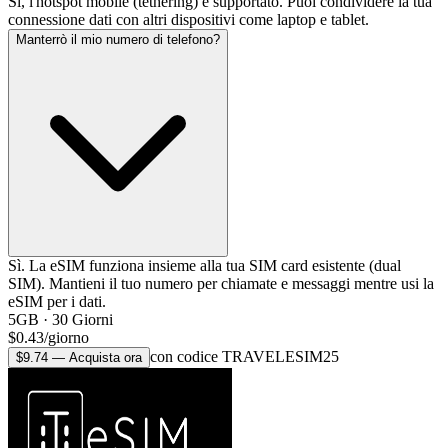
Sì, l'hotspot mobile (tethering) è supportato. Puoi condividere la tua
connessione dati con altri dispositivi come laptop e tablet.
Manterrò il mio numero di telefono?
Sì. La eSIM funziona insieme alla tua SIM card esistente (dual
SIM). Mantieni il tuo numero per chiamate e messaggi mentre usi la
eSIM per i dati.
5GB
·
30
Giorni
$
0.43
/
giorno
con codice TRAVELESIM25
$
9.74
—
Acquista ora