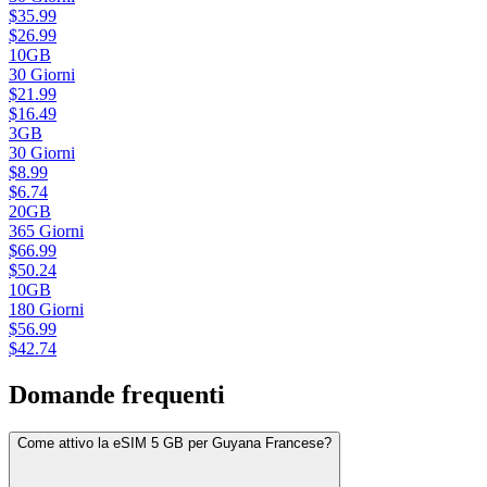
$
35.99
$
26.99
10GB
30
Giorni
$
21.99
$
16.49
3GB
30
Giorni
$
8.99
$
6.74
20GB
365
Giorni
$
66.99
$
50.24
10GB
180
Giorni
$
56.99
$
42.74
Domande frequenti
Come attivo la eSIM 5 GB per Guyana Francese?