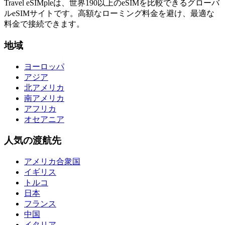
Travel eSIMpleは、世界190以上のeSIMを比較できるグローバ
ルeSIMサイトです。高額なローミング料金を避け、最適な
料金で接続できます。
地域
ヨーロッパ
アジア
北アメリカ
南アメリカ
アフリカ
オセアニア
人気の渡航先
アメリカ合衆国
イギリス
トルコ
日本
フランス
中国
イタリア