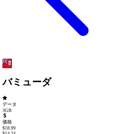
バミューダ
データ
3GB
価格
$
18.99
$
14.24