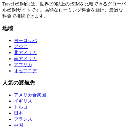
Travel eSIMpleは、世界190以上のeSIMを比較できるグローバ
ルeSIMサイトです。高額なローミング料金を避け、最適な
料金で接続できます。
地域
ヨーロッパ
アジア
北アメリカ
南アメリカ
アフリカ
オセアニア
人気の渡航先
アメリカ合衆国
イギリス
トルコ
日本
フランス
中国