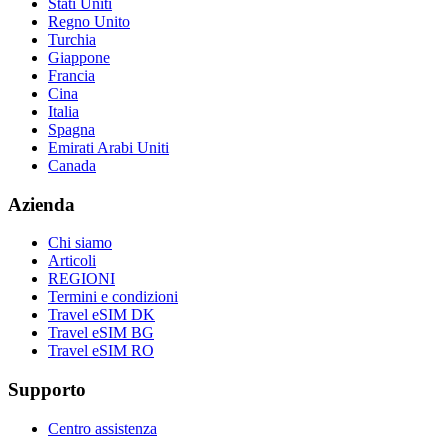
Stati Uniti
Regno Unito
Turchia
Giappone
Francia
Cina
Italia
Spagna
Emirati Arabi Uniti
Canada
Azienda
Chi siamo
Articoli
REGIONI
Termini e condizioni
Travel eSIM DK
Travel eSIM BG
Travel eSIM RO
Supporto
Centro assistenza