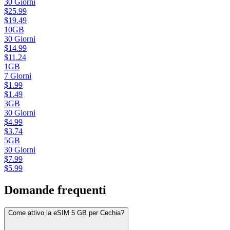
30
Giorni
$
25.99
$
19.49
10GB
30
Giorni
$
14.99
$
11.24
1GB
7
Giorni
$
1.99
$
1.49
3GB
30
Giorni
$
4.99
$
3.74
5GB
30
Giorni
$
7.99
$
5.99
Domande frequenti
Come attivo la eSIM 5 GB per Cechia?