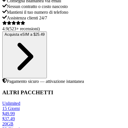
Consegna istantanea via email
Nessun contratto o costo nascosto
Mantieni il tuo numero di telefono
Assistenza clienti 24/7
4.9
(
523
+
recensioni
)
Acquista eSIM a $25.49
Pagamento sicuro — attivazione istantanea
ALTRI PACCHETTI
Unlimited
15
Giorni
$
49.99
$
37.49
20GB