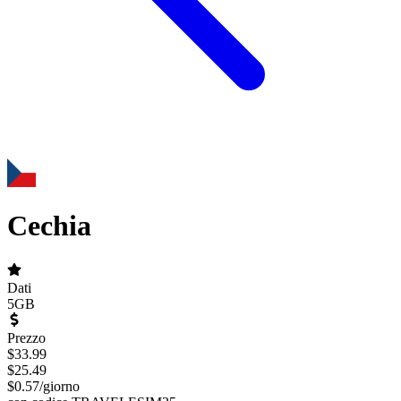
Cechia
Dati
5GB
Prezzo
$
33.99
$
25.49
$
0.57
/
giorno