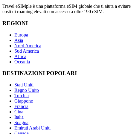
Travel eSIMple è una piattaforma eSIM globale che ti aiuta a evitare
costi di roaming elevati con accesso a oltre 190 eSIM.
REGIONI
Europa
Asia
Nord America
Sud America
Africa
Oceania
DESTINAZIONI POPOLARI
Stati Uniti
Regno Unito
Turchia
Giappone
Francia
Cina
Italia
Spagna
Emirati Arabi Uniti
Canada