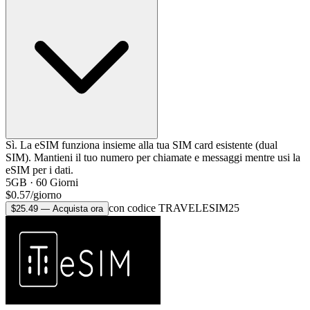
Sì. La eSIM funziona insieme alla tua SIM card esistente (dual
SIM). Mantieni il tuo numero per chiamate e messaggi mentre usi la
eSIM per i dati.
5GB
·
60
Giorni
$
0.57
/
giorno
con codice TRAVELESIM25
$
25.49
—
Acquista ora