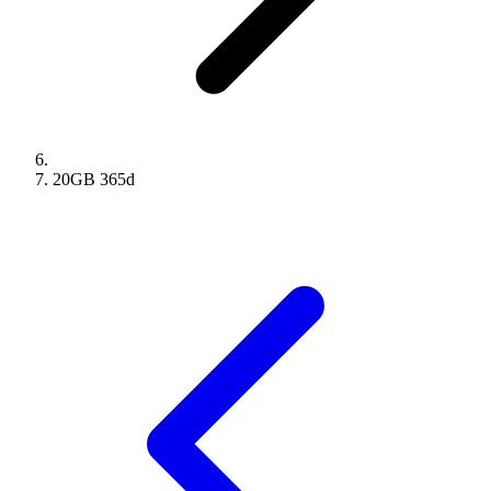
20GB
365
d