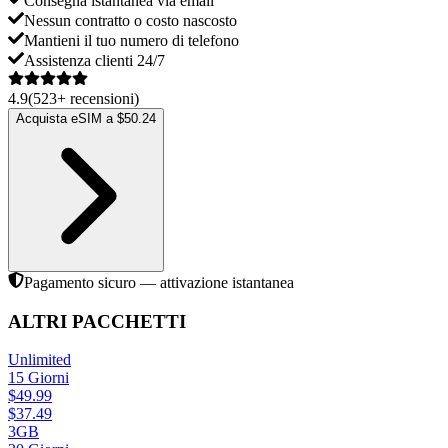
Consegna istantanea via email
Nessun contratto o costo nascosto
Mantieni il tuo numero di telefono
Assistenza clienti 24/7
4.9
(
523
+
recensioni
)
Acquista eSIM a $50.24
Pagamento sicuro — attivazione istantanea
ALTRI PACCHETTI
Unlimited
15
Giorni
$
49.99
$
37.49
3GB