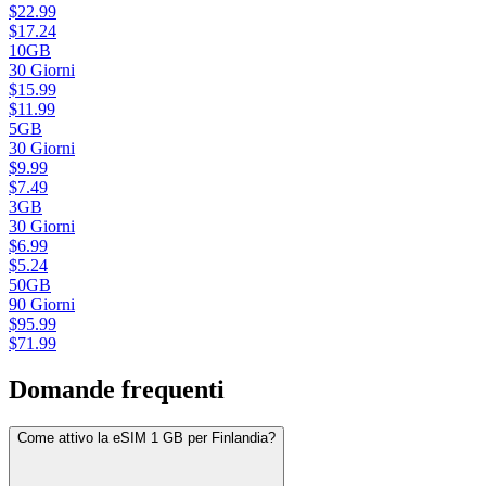
$
22.99
$
17.24
10GB
30
Giorni
$
15.99
$
11.99
5GB
30
Giorni
$
9.99
$
7.49
3GB
30
Giorni
$
6.99
$
5.24
50GB
90
Giorni
$
95.99
$
71.99
Domande frequenti
Come attivo la eSIM 1 GB per Finlandia?