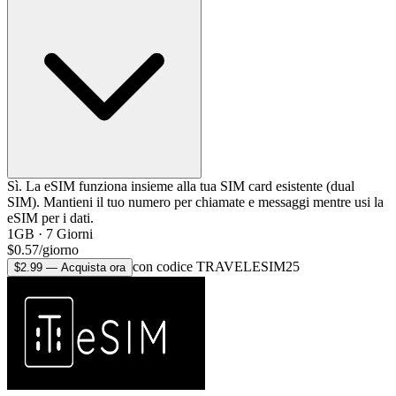
Sì. La eSIM funziona insieme alla tua SIM card esistente (dual
SIM). Mantieni il tuo numero per chiamate e messaggi mentre usi la
eSIM per i dati.
1GB
·
7
Giorni
$
0.57
/
giorno
con codice TRAVELESIM25
$
2.99
—
Acquista ora