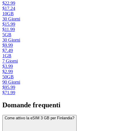
$
22.99
$
17.24
10GB
30
Giorni
$
15.99
$
11.99
5GB
30
Giorni
$
9.99
$
7.49
1GB
7
Giorni
$
3.99
$
2.99
50GB
90
Giorni
$
95.99
$
71.99
Domande frequenti
Come attivo la eSIM 3 GB per Finlandia?