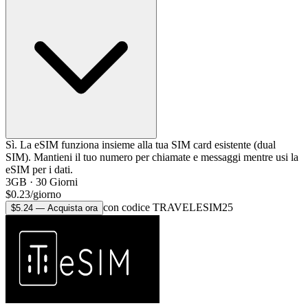
Sì. La eSIM funziona insieme alla tua SIM card esistente (dual
SIM). Mantieni il tuo numero per chiamate e messaggi mentre usi la
eSIM per i dati.
3GB
·
30
Giorni
$
0.23
/
giorno
con codice TRAVELESIM25
$
5.24
—
Acquista ora