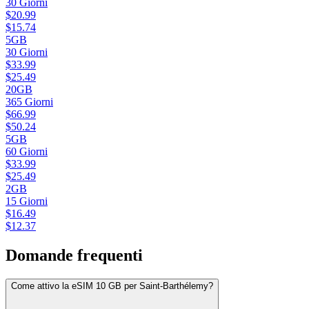
30
Giorni
$
20.99
$
15.74
5GB
30
Giorni
$
33.99
$
25.49
20GB
365
Giorni
$
66.99
$
50.24
5GB
60
Giorni
$
33.99
$
25.49
2GB
15
Giorni
$
16.49
$
12.37
Domande frequenti
Come attivo la eSIM 10 GB per Saint-Barthélemy?