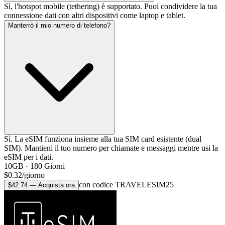
Sì, l'hotspot mobile (tethering) è supportato. Puoi condividere la tua
connessione dati con altri dispositivi come laptop e tablet.
Manterrò il mio numero di telefono?
Sì. La eSIM funziona insieme alla tua SIM card esistente (dual
SIM). Mantieni il tuo numero per chiamate e messaggi mentre usi la
eSIM per i dati.
10GB
·
180
Giorni
$
0.32
/
giorno
con codice TRAVELESIM25
$
42.74
—
Acquista ora