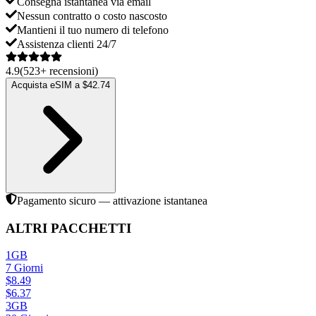
Consegna istantanea via email
Nessun contratto o costo nascosto
Mantieni il tuo numero di telefono
Assistenza clienti 24/7
4.9
(
523
+
recensioni
)
Acquista eSIM a $42.74
Pagamento sicuro — attivazione istantanea
ALTRI PACCHETTI
1GB
7
Giorni
$
8.49
$
6.37
3GB