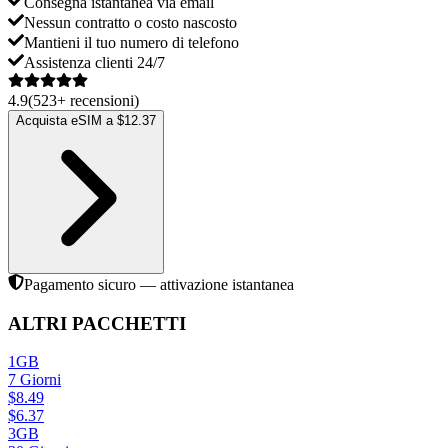
Consegna istantanea via email
Nessun contratto o costo nascosto
Mantieni il tuo numero di telefono
Assistenza clienti 24/7
4.9
(
523
+
recensioni
)
Acquista eSIM a $12.37
Pagamento sicuro — attivazione istantanea
ALTRI PACCHETTI
1GB
7
Giorni
$
8.49
$
6.37
3GB