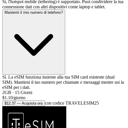
Sì, l'hotspot mobile (tethering) è supportato. Puoi condividere la tua
connessione dati con altri dispositivi come laptop e tablet.
Manterrò il mio numero di telefono?
Sì. La eSIM funziona insieme alla tua SIM card esistente (dual
SIM). Mantieni il tuo numero per chiamate e messaggi mentre usi la
eSIM per i dati.
2GB
·
15
Giorni
$
1.10
/
giorno
con codice TRAVELESIM25
$
12.37
—
Acquista ora