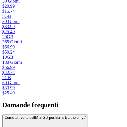
30
Giorni
$
20.99
$
15.74
5GB
30
Giorni
$
33.99
$
25.49
20GB
365
Giorni
$
66.99
$
50.24
10GB
180
Giorni
$
56.99
$
42.74
5GB
60
Giorni
$
33.99
$
25.49
Domande frequenti
Come attivo la eSIM 2 GB per Saint-Barthélemy?