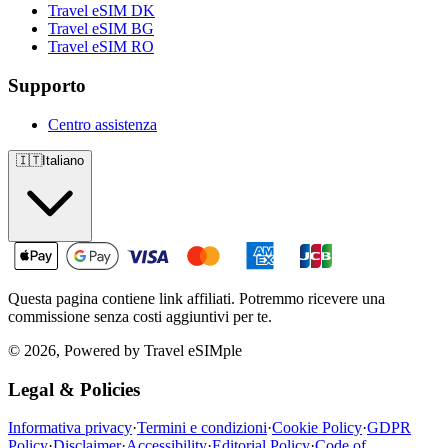
Travel eSIM DK
Travel eSIM BG
Travel eSIM RO
Supporto
Centro assistenza
🇮🇹
Italiano
Questa pagina contiene link affiliati. Potremmo ricevere una
commissione senza costi aggiuntivi per te.
© 2026, Powered by Travel eSIMple
Legal & Policies
Informativa privacy
·
Termini e condizioni
·
Cookie Policy
·
GDPR
Policy
·
Disclaimer
·
Accessibility
·
Editorial Policy
·
Code of