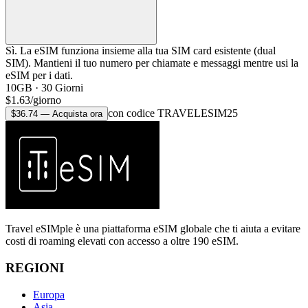
Sì. La eSIM funziona insieme alla tua SIM card esistente (dual
SIM). Mantieni il tuo numero per chiamate e messaggi mentre usi la
eSIM per i dati.
10GB
·
30
Giorni
$
1.63
/
giorno
con codice TRAVELESIM25
$
36.74
—
Acquista ora
Travel eSIMple è una piattaforma eSIM globale che ti aiuta a evitare
costi di roaming elevati con accesso a oltre 190 eSIM.
REGIONI
Europa
Asia