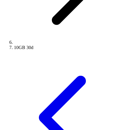
10GB
30
d