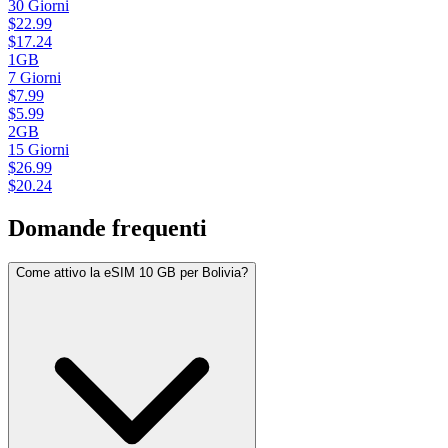
30
Giorni
$
22.99
$
17.24
1GB
7
Giorni
$
7.99
$
5.99
2GB
15
Giorni
$
26.99
$
20.24
Domande frequenti
Come attivo la eSIM 10 GB per Bolivia?