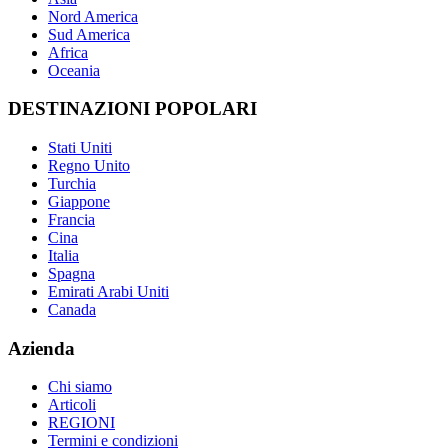
Nord America
Sud America
Africa
Oceania
DESTINAZIONI POPOLARI
Stati Uniti
Regno Unito
Turchia
Giappone
Francia
Cina
Italia
Spagna
Emirati Arabi Uniti
Canada
Azienda
Chi siamo
Articoli
REGIONI
Termini e condizioni