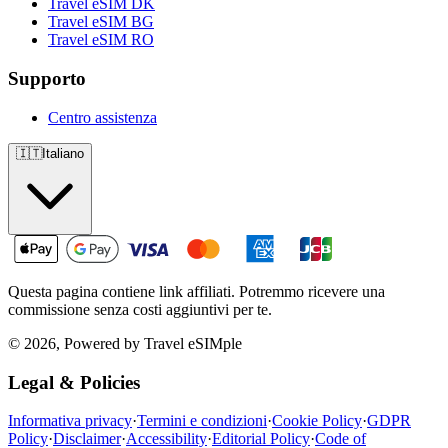
Travel eSIM DK
Travel eSIM BG
Travel eSIM RO
Supporto
Centro assistenza
🇮🇹
Italiano
Questa pagina contiene link affiliati. Potremmo ricevere una
commissione senza costi aggiuntivi per te.
© 2026, Powered by Travel eSIMple
Legal & Policies
Informativa privacy
·
Termini e condizioni
·
Cookie Policy
·
GDPR
Policy
·
Disclaimer
·
Accessibility
·
Editorial Policy
·
Code of