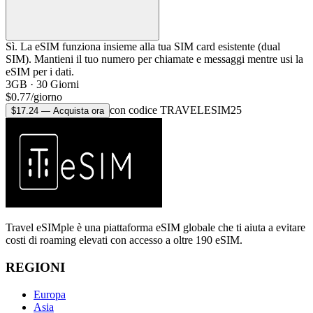
Sì. La eSIM funziona insieme alla tua SIM card esistente (dual
SIM). Mantieni il tuo numero per chiamate e messaggi mentre usi la
eSIM per i dati.
3GB
·
30
Giorni
$
0.77
/
giorno
con codice TRAVELESIM25
$
17.24
—
Acquista ora
Travel eSIMple è una piattaforma eSIM globale che ti aiuta a evitare
costi di roaming elevati con accesso a oltre 190 eSIM.
REGIONI
Europa
Asia