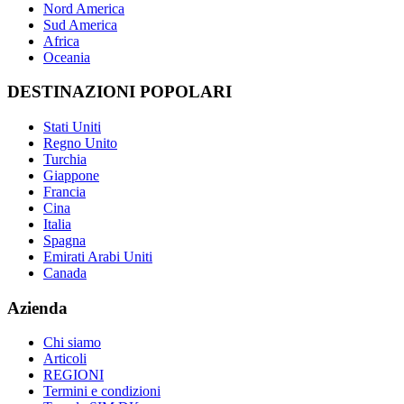
Nord America
Sud America
Africa
Oceania
DESTINAZIONI POPOLARI
Stati Uniti
Regno Unito
Turchia
Giappone
Francia
Cina
Italia
Spagna
Emirati Arabi Uniti
Canada
Azienda
Chi siamo
Articoli
REGIONI
Termini e condizioni