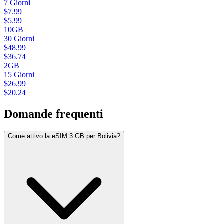
7
Giorni
$
7.99
$
5.99
10GB
30
Giorni
$
48.99
$
36.74
2GB
15
Giorni
$
26.99
$
20.24
Domande frequenti
Come attivo la eSIM 3 GB per Bolivia?