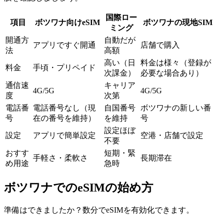
国際ロー
項目
ボツワナ向けeSIM
ボツワナの現地SIM
ミング
開通方
自動だが
アプリですぐ開通
店舗で購入
法
高額
高い（日
料金は様々（登録が
料金
手頃・プリペイド
次課金）
必要な場合あり）
通信速
キャリア
4G/5G
4G/5G
度
次第
電話番
電話番号なし（現
自国番号
ボツワナの新しい番
号
在の番号を維持）
を維持
号
設定ほぼ
設定
アプリで簡単設定
空港・店舗で設定
不要
おすす
短期・緊
手軽さ・柔軟さ
長期滞在
め用途
急時
ボツワナでのeSIMの始め方
準備はできましたか？数分でeSIMを有効化できます。