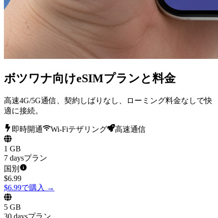
ボツワナ向けeSIMプランと料金
高速4G/5G通信、契約しばりなし、ローミング料金なしで快
適に接続。
即時開通
Wi-Fiテザリング
高速通信
1 GB
7 daysプラン
国別
$
6.99
$6.99で購入
→
5 GB
30 daysプラン