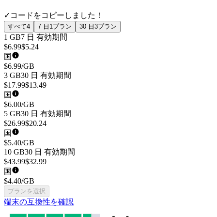
✓
コードをコピーしました！
すべて
4
7 日
1
プラン
30 日
3
プラン
1 GB
7 日
有効期間
$
6.99
$
5.24
国
$
6.99
/GB
3 GB
30 日
有効期間
$
17.99
$
13.49
国
$
6.00
/GB
5 GB
30 日
有効期間
$
26.99
$
20.24
国
$
5.40
/GB
10 GB
30 日
有効期間
$
43.99
$
32.99
国
$
4.40
/GB
プランを選択
端末の互換性を確認