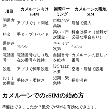
国際ロー
カメルーン向け
カメルーンの現地
項目
eSIM
ミング
SIM
開通方
自動だが
アプリですぐ開通
店舗で購入
法
高額
高い（日
料金は様々（登録が
料金
手頃・プリペイド
次課金）
必要な場合あり）
通信速
キャリア
4G/5G
4G/5G
度
次第
電話番
電話番号なし（現
自国番号
カメルーンの新しい
号
在の番号を維持）
を維持
番号
設定ほぼ
設定
アプリで簡単設定
空港・店舗で設定
不要
おすす
短期・緊
手軽さ・柔軟さ
長期滞在
め用途
急時
カメルーンでのeSIMの始め方
準備はできましたか？数分でeSIMを有効化できます。