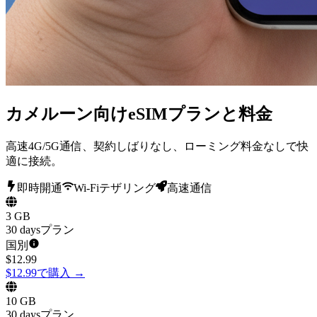
カメルーン向けeSIMプランと料金
高速4G/5G通信、契約しばりなし、ローミング料金なしで快
適に接続。
即時開通
Wi-Fiテザリング
高速通信
3 GB
30 daysプラン
国別
$
12.99
$12.99で購入
→
10 GB
30 daysプラン