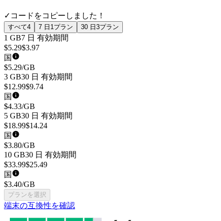
✓
コードをコピーしました！
すべて
4
7 日
1
プラン
30 日
3
プラン
1 GB
7 日
有効期間
$
5.29
$
3.97
国
$
5.29
/GB
3 GB
30 日
有効期間
$
12.99
$
9.74
国
$
4.33
/GB
5 GB
30 日
有効期間
$
18.99
$
14.24
国
$
3.80
/GB
10 GB
30 日
有効期間
$
33.99
$
25.49
国
$
3.40
/GB
プランを選択
端末の互換性を確認