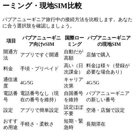
ーミング・現地SIM比較
パプアニューギニア旅行中の接続方法を比較します。あなた
に合う選択肢を確認しましょう。
パプアニューギニ
国際ロー
パプアニューギニア
項目
ア向けeSIM
ミング
の現地SIM
開通方
自動だが
アプリですぐ開通
店舗で購入
法
高額
高い（日
料金は様々（登録が
料金
手頃・プリペイド
次課金）
必要な場合あり）
通信速
キャリア
4G/5G
4G/5G
度
次第
電話番
電話番号なし（現
自国番号
パプアニューギニア
号
在の番号を維持）
を維持
の新しい番号
設定ほぼ
設定
アプリで簡単設定
空港・店舗で設定
不要
おすす
短期・緊
手軽さ・柔軟さ
長期滞在
め用途
急時