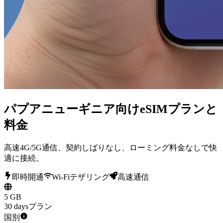
パプアニューギニア向けeSIMプランと
料金
高速4G/5G通信、契約しばりなし、ローミング料金なしで快
適に接続。
即時開通
Wi-Fiテザリング
高速通信
5 GB
30 daysプラン
国別