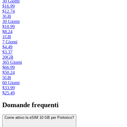
30
Giorni
$
16.99
$
12.74
3GB
30
Giorni
$
10.99
$
8.24
1GB
7
Giorni
$
4.49
$
3.37
20GB
365
Giorni
$
66.99
$
50.24
5GB
60
Giorni
$
33.99
$
25.49
Domande frequenti
Come attivo la eSIM 10 GB per Portorico?