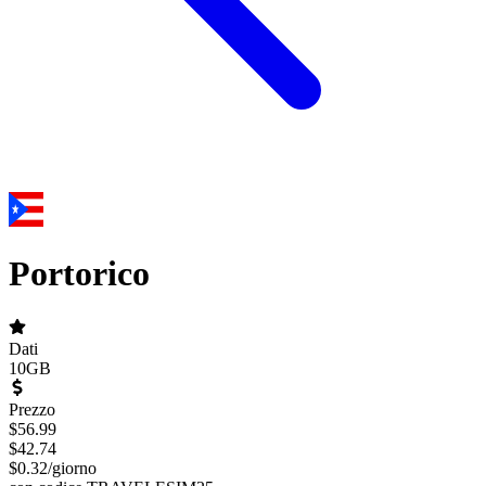
Portorico
Dati
10GB
Prezzo
$
56.99
$
42.74
$
0.32
/
giorno