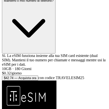
Manterrò il mio numero di telefono?
Sì. La eSIM funziona insieme alla tua SIM card esistente (dual
SIM). Mantieni il tuo numero per chiamate e messaggi mentre usi la
eSIM per i dati.
10GB
·
180
Giorni
$
0.32
/
giorno
con codice TRAVELESIM25
$
42.74
—
Acquista ora