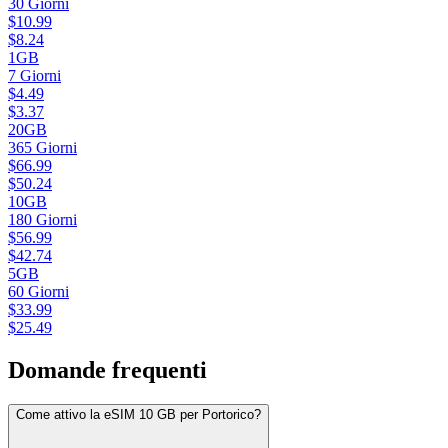
30
Giorni
$
10.99
$
8.24
1GB
7
Giorni
$
4.49
$
3.37
20GB
365
Giorni
$
66.99
$
50.24
10GB
180
Giorni
$
56.99
$
42.74
5GB
60
Giorni
$
33.99
$
25.49
Domande frequenti
Come attivo la eSIM 10 GB per Portorico?