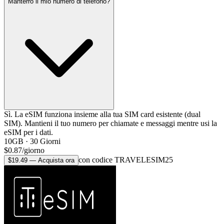
Manterrò il mio numero di telefono?
Sì. La eSIM funziona insieme alla tua SIM card esistente (dual
SIM). Mantieni il tuo numero per chiamate e messaggi mentre usi la
eSIM per i dati.
10GB
·
30
Giorni
$
0.87
/
giorno
con codice TRAVELESIM25
$
19.49
—
Acquista ora