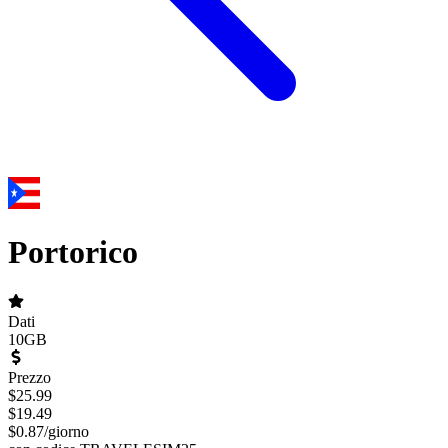
Portorico
Dati
10GB
Prezzo
$
25.99
$
19.49
$
0.87
/
giorno