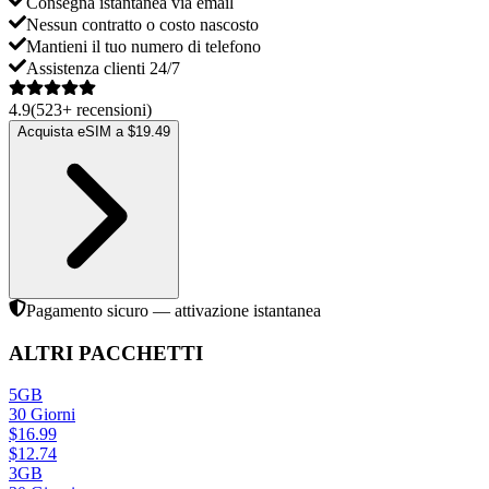
Consegna istantanea via email
Nessun contratto o costo nascosto
Mantieni il tuo numero di telefono
Assistenza clienti 24/7
4.9
(
523
+
recensioni
)
Acquista eSIM a $19.49
Pagamento sicuro — attivazione istantanea
ALTRI PACCHETTI
5GB
30
Giorni
$
16.99
$
12.74
3GB