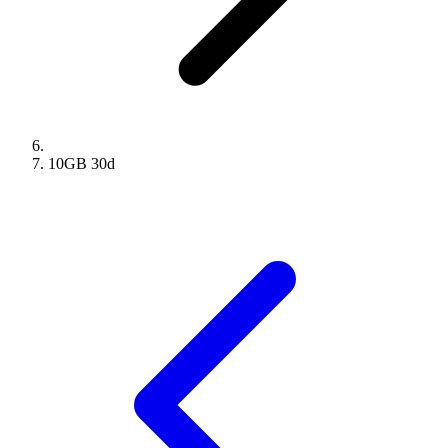
10GB
30
d